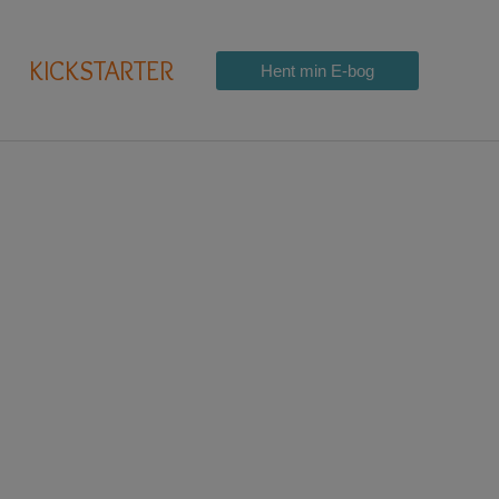
KICKSTARTER
Hent min E-bog