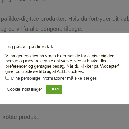
på ikke-digitale produkter. Hvis du fortryder dit k
og du vil få alle pengene tilbage.
Jeg passer på dine data
sonlige og må derfor ikke sælges, udlånes, give de
Vi bruger cookies på vores hjemmeside for at give dig den
 uden forudgående skriftlig aftale med Aagaard Ins
bedste og mest relevante oplevelse, ved at huske dine
preferencer og gentagne besøg. Når du klikker på “Accepter”,
undervisningsøjemed.
giver du tilladelse til brug af ALLE cookies.
.
Mine personlige informationer må ikke sælges
online eller live), foredrag og onlineprodukter, tekster
Cookie indstillinger
Tillad
. købte produkt.