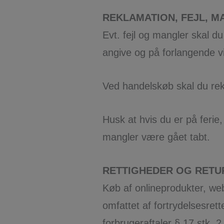
REKLAMATION, FEJL, MA
Evt. fejl og mangler skal du
angive og på forlangende vi
Ved handelskøb skal du re
Husk at hvis du er på ferie,
mangler være gået tabt.
RETTIGHEDER OG RETU
Køb af onlineprodukter, we
omfattet af fortrydelsesret
forbrugeraftaler § 17 stk. 2, 