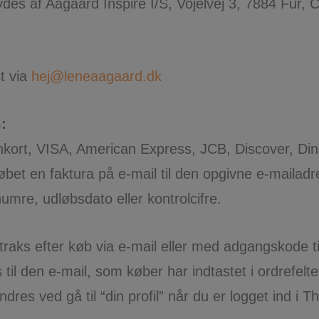
ydes af Aagaard Inspire I/S, Vojelvej 3, 7884 Fur,
t via
hej@leneaagaard.dk
:
kort, VISA, American Express, JCB, Discover, Din
bet en faktura på e-mail til den opgivne e-mailadr
umre, udløbsdato eller kontrolcifre.
straks efter køb via e-mail eller med adgangskode ti
til den e-mail, som køber har indtastet i ordrefelte
res ved gå til “din profil” når du er logget ind i Thi