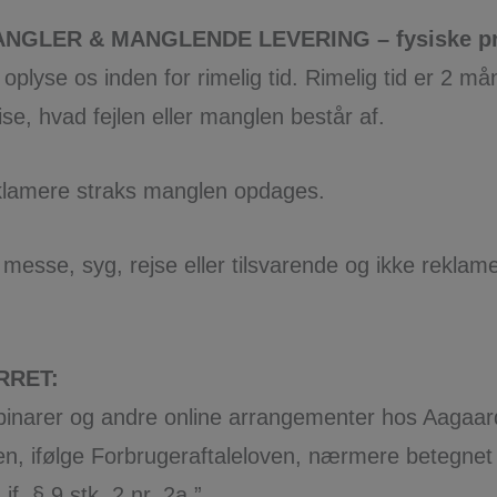
NGLER & MANGLENDE LEVERING – fysiske pr
 oplyse os inden for rimelig tid. Rimelig tid er 2 mån
se, hvad fejlen eller manglen består af.
klamere straks manglen opdages.
 messe, syg, rejse eller tilsvarende og ikke reklamer
RRET:
binarer og andre online arrangementer hos Aagaard 
ten, ifølge Forbrugeraftaleloven, nærmere betegne
jf. § 9 stk. 2 nr. 2a.”