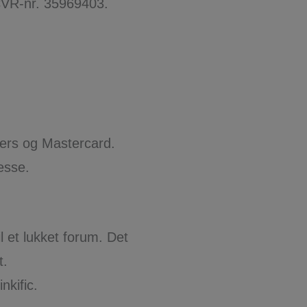
 CVR-nr. 35969403.
ers og Mastercard.
esse.
l et lukket forum. Det
t.
nkific.