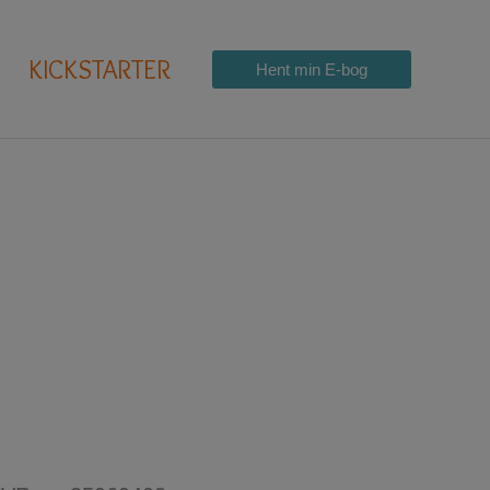
KICKSTARTER
Hent min E-bog