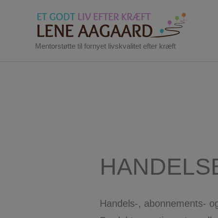
Gå
til
indholdet
Mentorstøtte til fornyet livskvalitet efter kræft
HANDELS
Handels-, abonnements- og 