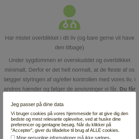
Har mistet overblikket i dit liv (og bare gerne vil have
den tilbage)
Under sygdommen er overskuddet og overblikket
minimalt. Derfor er det helt normalt, at de fleste af os
lægger styringen af og/eller kontrollen med vores liv, i
andres hænder og følger de anvisninger vi får.
Du får
værktøjer til at få sat tingene i perspektiv, så
Jeg passer på dine data
frygten mindskes og det positive livssyn øges
. Du
Vi bruger cookies på vores hjemmeside for at give dig den
lærer hvordan du kan fortælle din kræfthistorie, så du
bedste og mest relevante oplevelse, ved at huske dine
preferencer og gentagne besøg. Når du klikker på
får den respons du gerne vil have.
“Accepter”, giver du tilladelse til brug af ALLE cookies.
.
Mine personlige informationer må ikke sælges