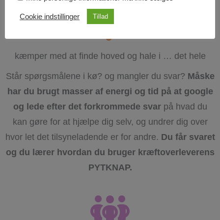
Cookie indstillinger
Tillad
kæmper med at finde hoved og hale i … det hele
Står spørgsmålene i kø? og mangler du svar?
Måske
har du brugt masser af energi og tid på at google
og lede efter det forkrommede svar
på hvad du
kan gøre for at hjælpe dig selv, og undrer dig over
hvor let det tilsyneladende er for andre.
Du får svaret
og du lærer hvordan du bruger kræftoverleverens
PYTKNAP.