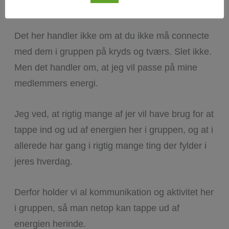
beskeder efterfølgende. Respekter privatsfæren!
Det her handler ikke om at du ikke må connecte
med dem i gruppen på kryds og tværs. Slet ikke.
Men det handler om, at jeg vil passe på mine
medlemmers energi.
Jeg ved, at rigtig mange af jer vil have brug for at
tappe ind og ud af energien her i gruppen, og at i
allerede har gang i rigtig mange ting der fylder i
jeres hverdag.
Derfor holder vi al kommunikation og aktivitet her
i gruppen, så man netop kan tappe ud af
energien herinde.