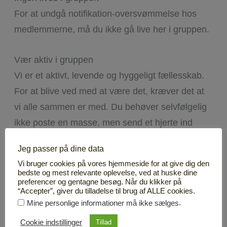
For at undgå notifikation-oversvømmelse hos
medlemmerne, må du ikke gå live her i gruppen.
Vær aktiv i gruppen
Vi er et aktivt, levende og hyggeligt fællesskab.
For at blive ved med at være det, kræver det at
vi alle sammen er med. Du behøver selvfølgelig
ikke poste en masse, men send et hjerte ind
imellem.
Jeg passer på dine data
Vi bruger cookies på vores hjemmeside for at give dig den
Ingen privatbeskeder til andre medlemmer
bedste og mest relevante oplevelse, ved at huske dine
preferencer og gentagne besøg. Når du klikker på
Du må ikke skrive privatbeskeder til de andre
“Accepter”, giver du tilladelse til brug af ALLE cookies.
medlemmer i gruppen. Alle kan at gå ind og ud
.
Mine personlige informationer må ikke sælges
af fællesskabet her som de vil, uden at få private
Cookie indstillinger
Tillad