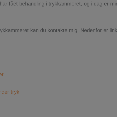
ar fået behandling i trykkammeret, og i dag er min
ykkammeret kan du kontakte mig. Nedenfor er links t
er
nder tryk