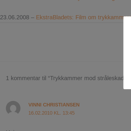
23.06.2008 –
EkstraBladets: Film om trykkammer
1 kommentar til “Trykkammer mod stråleskader
VINNI CHRISTIANSEN
16.02.2010 KL. 13:45