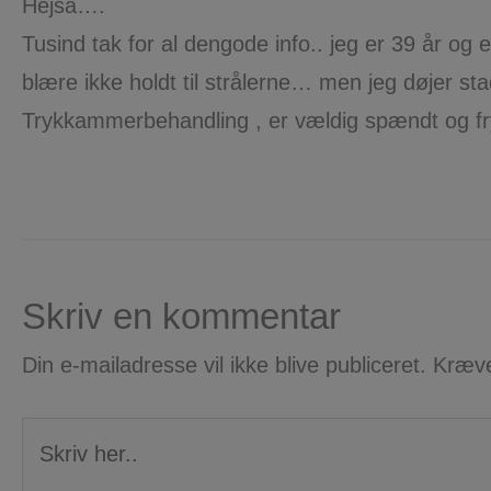
Hejsa….
Tusind tak for al dengode info.. jeg er 39 år og 
blære ikke holdt til strålerne… men jeg døjer st
Trykkammerbehandling , er vældig spændt og frygt
Skriv en kommentar
Din e-mailadresse vil ikke blive publiceret.
Kræve
Skriv
her..