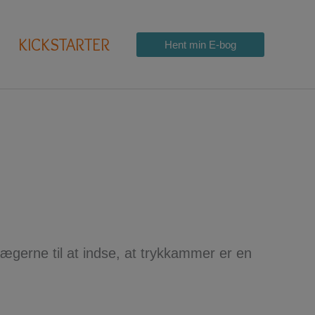
KICKSTARTER
Hent min E-bog
lægerne til at indse, at trykkammer er en