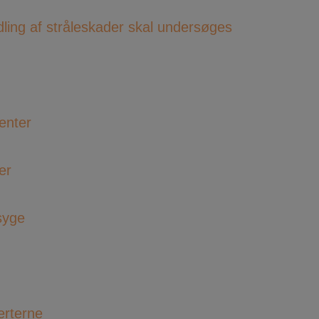
ing af stråleskader skal undersøges
enter
er
syge
erterne