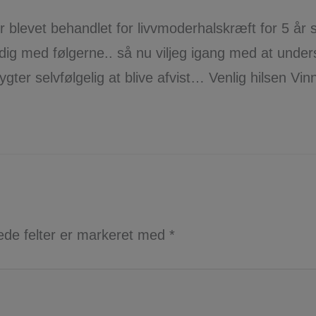
er blevet behandlet for livvmoderhalskræft for 5 år 
adig med følgerne.. så nu viljeg igang med at under
er selvfølgelig at blive afvist… Venlig hilsen Vinn
de felter er markeret med
*